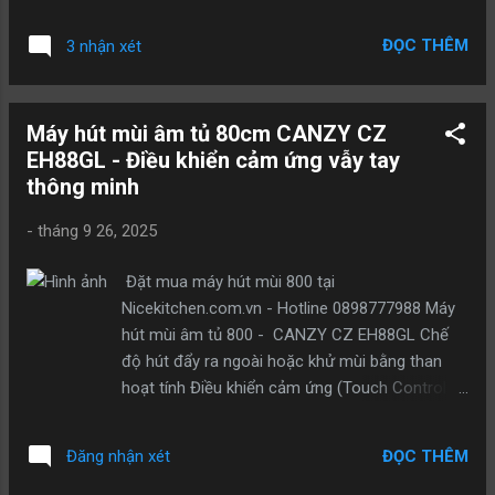
chạy nhất của thương hiệu Canzy – nổi tiếng
năng mạnh mẽ – khử sạch mùi nhanh chóng
với thiết kế tinh tế, vận hành êm ái và khả
Trang bị động cơ turbin đôi công suất lên tới
ĐỌC THÊM
3 nhận xét
năng lọc khử mùi hiệu quả. Sản phẩm được
1100m³/giờ, Canzy CZ EH88GL dễ d...
NiceKitchen.com.vn phân phối chính hãng,
bảo hành dài hạn và hỗ trợ lắp đặt tận nơi
Máy hút mùi âm tủ 80cm CANZY CZ
toàn quốc. 🔹 Giá tham khảo: 4.790.000đ 🔹
EH88GL - Điều khiển cảm ứng vẫy tay
Phân phối độc quyền tại: NiceKitchen.com.vn
thông minh
Thiết kế tinh tế – tối ưu không gian bếp Dòng
CZ EH88GL sở hữu kiểu dáng âm tủ gọn
-
tháng 9 26, 2025
gàng, chiều ngang 80cm, phù hợp với mọi
loại tủ bếp hiện đại. Mặt kính cường lực đen
Đặt mua máy hút mùi 800 tại
sang trọng. Thân máy bằng inox chống rỉ, dễ
Nicekitchen.com.vn - Hotline 0898777988 Máy
lau chùi. Điều khiển cảm ứng chạm, cảm ứng
hút mùi âm tủ 800 - CANZY CZ EH88GL Chế
vẫy tay. Tự động kéo ra đẩy vào bằng động
độ hút đẩy ra ngoài hoặc khử mùi bằng than
cơ. Hệ thống đèn LED chiếu sáng tiết kiệm
hoạt tính Điều khiển cảm ứng (Touch Control)
điện. 💡 Ưu điểm: Giúp không gian bếp rộng
Điều khiển cảm ứng vẫy tay thông minh Kéo rút
hơn, giảm cảm giác “chật” khi nấu nướng.
tự động bằng hệ thống motor và ray trượt
Hiệu suất hút mạnh mẽ, vận hành êm ái Với
ĐỌC THÊM
Đăng nhận xét
Chức năng kéo và tự động ngắt Đèn LED siêu
công suất động cơ 130W, Canzy CZ EH88GL
sáng tiết kiệm điện Chức năng hẹn giờ linh hoạt