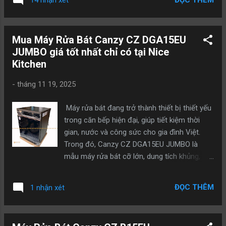
14 nhận xét
chữ T độc lập (T-Island), phù hợp hoàn hảo
cho các không gian bếp cao cấp. 1. Thiết kế
chữ T độc lập – Sang trọng & ấn tượng Máy
Mua Máy Rửa Bát Canzy CZ DGA15EU
hút mùi Canzy CZ IDC ISLAND sở hữu kiểu
JUMBO giá tốt nhất chỉ có tại Nice
dáng chữ T mềm mại, tinh tế, thân vỏ Inox
Kitchen
cao cấp, phù hợp lắp đặt giữa không gian
bếp đảo, tạo điểm nhấn kiến trúc cực kỳ nổi
-
tháng 11 19, 2025
bật. >>> Xem Video sản phẩm: Ưu điểm nổi
bật của thiết kế đảo: Thẩm mỹ cao – nâng
Máy rửa bát đang trở thành thiết bị thiết yếu
cấp giá trị không gian bếp Dễ dàng thao tác
trong căn bếp hiện đại, giúp tiết kiệm thời
nấu nướng trên đảo Tăng sự thông thoáng
gian, nước và công sức cho gia đình Việt.
và mở rộng không gian 2. Công suất hút
Trong đó, Canzy CZ DGA15EU JUMBO là
mạnh mẽ – Khử mùi hiệu quả vượt trội Máy
mẫu máy rửa bát cỡ lớn, dung tích khủng,
được trang bị động cơ tuabin đôi giúp đạt
nhiều công nghệ cao cấp và cực kỳ phù hợp
công suất hút lên tới 1000–1200 m³/h, dễ
cho gia đình 4–8 người. Nếu bạn đang tìm
dàng xử lý: Khói dầu mỡ khi chiên xào Mùi
ĐỌC THÊM
1 nhận xét
nơi mua uy tín – giá tốt – bảo hành chuẩn
nấu nướng lâu ngày Hơi nóng bố...
hãng, thì NiceKitchen.com.vn chính là lựa
chọn hàng đầu. 1. Vì sao nên chọn Máy Rửa