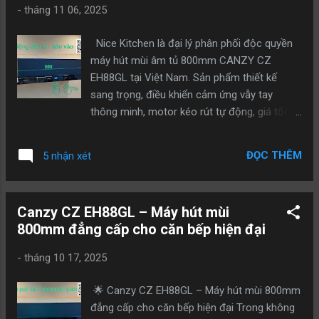
phong cách bếp. Dung tích lên tới 15 bộ bát
-
tháng 11 06, 2025
đĩa châu Âu, đủ để đáp ứng nhu cầu gia đình
đông người hoặc những buổi tiệc nhỏ. Máy
Nice Kitchen là đại lý phân phối độc quyền
được trang bị 3 tầng giá rửa, cùng giàn rửa
máy hút mùi âm tủ 800mm CANZY CZ
dưới có thể nâng hạ – một điểm đột phá
EH88GL tại Việt Nam. Sản phẩm thiết kế
giúp bạn dễ dàng xếp nồi to hoặc các vật
sang trọng, điều khiển cảm ứng vẫy tay
dụng nhỏ hơn. 2. Công Nghệ Làm Sạch
thông minh, motor kéo rút tự động, giá tốt
Mạnh Mẽ Máy rửa bát sử dụng 5 tay phun (3
nhất thị trường. 1. Giới thiệu –
tay chính + 2 tay phụ) để phủ đều áp lực
NiceKitchen.com.vn phân phối độc quyền
nước lên mọi góc, đảm bảo chén đĩa được
ĐỌC THÊM
5 nhận xét
máy hút mùi CANZY CZ EH88GL
làm sạch tối ư...
NiceKitchen.com.vn tự hào là đơn vị phân
phối độc quyền dòng máy hút mùi âm tủ
Canzy CZ EH88GL – Máy hút mùi
800mm CANZY CZ EH88GL – model mới
800mm đẳng cấp cho căn bếp hiện đại
nhất năm 2025, được thiết kế cho không gian
bếp hiện đại, sang trọng và tiện nghi. Việc
-
tháng 10 17, 2025
hợp tác độc quyền giữa Nice Kitchen và
Canzy Việt Nam giúp khách hàng an tâm về
🌟 Canzy CZ EH88GL – Máy hút mùi 800mm
chất lượng chính hãng, chế độ bảo hành
đẳng cấp cho căn bếp hiện đại Trong không
chuẩn hãng và giá bán ưu đãi nhất. 2. Thiết