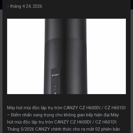
g
-
tháng 4 24, 2026
Máy hút mùi độc lập trụ tròn CANZY CZ H600DI / CZ H601DI
– Điểm nhấn sang trọng cho không gian bếp hiện đại Máy
hút mùi độc lập trụ tròn CANZY CZ H600DI / CZ H601DI
Tháng 5/2026 CANZY chính thức cho ra mắt 02 phiên bản