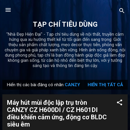
Chuyển đến nội dung chính
TẠP CHÍ TIÊU DÙNG
"Nhà Đẹp Hiện Đại" - Tạp chí tiêu dùng về nội thất, truyền cảm
hứng qua xu hướng thiết kế từ tối giản đến sang trọng. Giới
thiệu sản phẩm chất lượng, mẹo decor thực tiễn, phỏng vấn
chuyên gia và giải pháp xanh bền vững. Hình ảnh sống động, nội
dung phong phú, tạp chí là bạn đồng hành giúp độc giả làm đẹp
không gian sống, từ căn hộ nhỏ đến biệt thự lớn, với ý tưởng
sáng tạo và thông tin đáng tin cậy.
Hiển thị các bài đăng có nhãn
CANZY
HIỂN THỊ TẤT CẢ
B
à
Máy hút mùi độc lập trụ tròn
i
CANZY CZ H600DI / CZ H601DI
đ
điều khiển cảm ứng, động cơ BLDC
ă
siêu êm
n