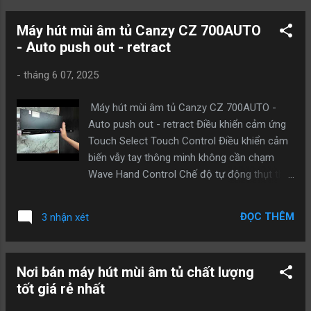
...
Lưới lọc mỡ bằng nhôm đen Thông số kỹ thuật
Máy hút mùi âm tủ Canzy CZ 700AUTO
Chất liệu: Inox sơn đen Công suất motor: 130W
- Auto push out - retract
Độ ồn: < 60 dB(A) Ống thoát: 150mm Kích
thước: 800 (mm) HOTLINE : 0898777988
-
tháng 6 07, 2025
Máy hút mùi âm tủ Canzy CZ 700AUTO -
Auto push out - retract Điều khiển cảm ứng
Touch Select Touch Control Điều khiển cảm
biến vẫy tay thông minh không cần chạm
Wave Hand Control Chế độ tự động thụt thò
tiện lợi Auto push out - retract Thông số kỹ
thuật: Công suất hút: 750 m3/h Đèn Led tiết
ĐỌC THÊM
3 nhận xét
kiệm điện năng Ống thoát 150mm Độ ổn <
48Db Lưới lọc mỡ bằng Inox thanh dễ dàng
vệ sinh Kích thước: 700mm Link đặt mua sản
Nơi bán máy hút mùi âm tủ chất lượng
phẩm giá tốt nhất:
tốt giá rẻ nhất
https://nicekitchen.com.vn/may-hut-mui-am-
tu-canzy-cz-700auto Hotline (zalo):