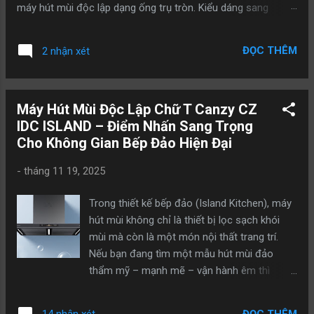
máy hút mùi độc lập dạng ống trụ tròn. Kiểu dáng sang
trọng, tinh tế, mang đậm phong cách châu Âu, sản phẩm
không chỉ là thiết bị nhà bếp mà còn là điểm nhấn nội thất
ĐỌC THÊM
2 nhận xét
đẳng cấp cho mọi không gian. Máy hút mùi độc lập trụ tròn
Model CZ H600DI (Link sản phẩm :
https://nicekitchen.com.vn/may-hut-mui-doc-lap-tru-tron-
Máy Hút Mùi Độc Lập Chữ T Canzy CZ
canzy-cz-h600di ) Máy hút mùi độc lập trụ tròn CANZY
IDC ISLAND – Điểm Nhấn Sang Trọng
Model CZ H601DI (Link sản phẩm :
Cho Không Gian Bếp Đảo Hiện Đại
https://nicekitchen.com.vn/may-hut-mui-doc-lap-tru-tron-
canzy-cz-h601di ) Thiết kế trụ tròn độc lập – Tối ưu không
-
tháng 11 19, 2025
gian bếp đảo CANZY CZ H600DI và CZ H601DI được thiết kế
dạng trụ tròn treo độc lập, đặc biệt phù hợp với các căn bếp
Trong thiết kế bếp đảo (Island Kitchen), máy
đảo hiện đại. Kiểu dáng tối giản nhưng đầy tinh tế giúp: Tăng
hút mùi không chỉ là thiết bị lọc sạch khói
tính thẩm mỹ cho không gian bếp Phù hợp với nhiều phong
mùi mà còn là một món nội thất trang trí.
cách nội thất khác nhau Tạo ...
Nếu bạn đang tìm một mẫu hút mùi đảo
thẩm mỹ – mạnh mẽ – vận hành êm thì
Canzy CZ IDC ISLAND chính là lựa chọn lý
tưởng. Mẫu máy này được thiết kế theo dạng
ĐỌC THÊM