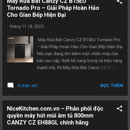
Máy Rửa Bát Canzy CZ B15EU
Bát Canzy CZ DGA15EU JUMBO? Dung tích
Tornado Pro – Giải Pháp Hoàn Hảo
CZ DGA15EU Jumbo – Rửa được 15 bộ bát
Cho Gian Bếp Hiện Đại
đĩa châu Âu Thiết kế khoang rửa lớn, bố trí
giỏ linh hoạt, dễ dàng chứa: Nồi, chảo, xoong
-
tháng 11 18, 2025
cỡ lớn Bát, đĩa, ly, cốc Bộ dao thìa đũa riêng
Phù hợp cho gia đình nhiều thành viên hoặc
Máy Rửa Bát Canzy CZ B15EU Tornado Pro
cần rửa lượng bát lớn sau tiệc. Công nghệ
– Giải Pháp Hoàn Hảo Cho Gian Bếp Hiện Đại
sấy tăng cường – Khô hoàn toàn Ứng dụng
Nếu bạn đang tìm kiếm một chiếc máy rửa
công nghệ Extra Drying / Turbo Drying, giúp:
bát cao cấp, thiết kế sang trọng và hiệu năng
Khô vượt trội Không đọng hơi nước Hạn chế
mạnh mẽ, thì Máy Rửa Bát Canzy CZ B15EU
vi khuẩn và mùi Tiết kiệm nước – điện – thời
Tornado Pro là lựa chọn lý tưởng. Dưới đây là
gian Chỉ 8–10 lít nước/một lần rửa, tiết kiệm
những điểm nổi bật giúp sản phẩm này nổi
hơn rửa tay gấp 3 lần. Nhiều chế độ rửa linh
ĐỌC THÊM
4 nhận xét
trội và vì sao nó xứng đáng trở thành “trợ
hoạt Gồm: Rửa...
thủ” đắc lực cho gian bếp của bạn. Xem chi
tiết sản phẩm tại đây 1. Thiết Kế và Dung
NiceKitchen.com.vn – Phân phối độc
Tích Lớn – Linh Hoạt Cho Mọi Không Gian
quyền máy hút mùi âm tủ 800mm
Bếp Máy có thiết kế đứng độc lập, nhưng
CANZY CZ EH88GL chính hãng
cũng có thể lắp âm tủ, rất linh hoạt cho nhiều