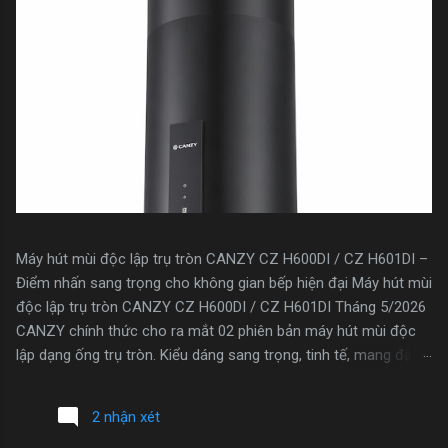
Máy hút mùi độc lập trụ tròn CANZY CZ H600DI / CZ H601DI –
Điểm nhấn sang trọng cho không gian bếp hiện đại Máy hút mùi
độc lập trụ tròn CANZY CZ H600DI / CZ H601DI Tháng 5/2026
CANZY chính thức cho ra mắt 02 phiên bản máy hút mùi độc
lập dạng ống trụ tròn. Kiểu dáng sang trọng, tinh tế, mang đậm
phong cách châu Âu, sản phẩm không chỉ là thiết bị nhà bếp
mà còn là điểm nhấn nội thất đẳng cấp cho mọi không gian.
2 nhận xét
Máy hút mùi độc lập trụ tròn Model CZ H600DI (Link sản phẩm :