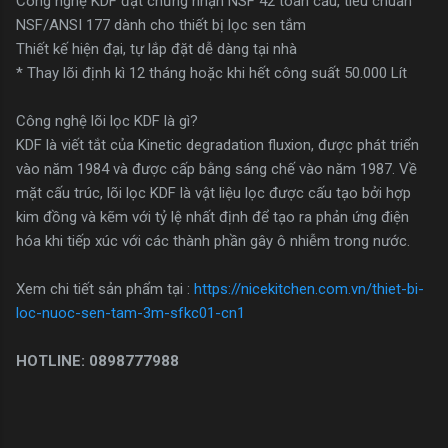
Công nghệ KDF đạt chứng nhận NSF 42 toàn cầu, tiêu chuẩn
NSF/ANSI 177 dành cho thiết bị lọc sen tắm
Thiết kế hiện đại, tự lắp đặt dễ dàng tại nhà
* Thay lõi định kì 12 tháng hoặc khi hết công suất 50.000 Lít
Công nghệ lõi lọc KDF là gì?
KDF là viết tắt của Kinetic degradation fluxion, được phát triển
vào năm 1984 và được cấp bằng sáng chế vào năm 1987. Về
mặt cấu trúc, lõi lọc KDF là vật liệu lọc được cấu tạo bởi hợp
kim đồng và kẽm với tỷ lệ nhất định để tạo ra phản ứng điện
hóa khi tiếp xúc với các thành phần gây ô nhiễm trong nước.
Xem chi tiết sản phẩm tại :
https://nicekitchen.com.vn/thiet-bi-
loc-nuoc-sen-tam-3m-sfkc01-cn1
HOTLINE: 0898777988