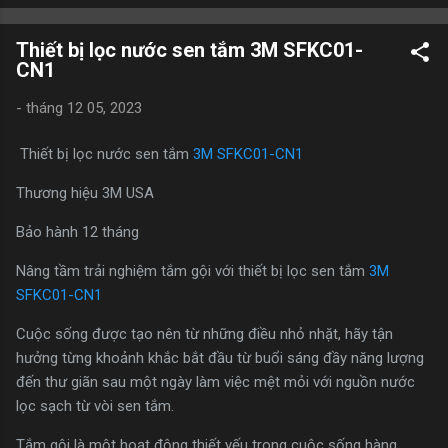
https://nicekitchen.com.vn/may-hut-mui-doc-lap-tru-tron-
canzy-cz-h600di ) Máy hút mùi độc lập trụ tròn CANZY Model
Thiết bị lọc nước sen tắm 3M SFKC01-
CZ H601DI (Link sản phẩm : https://nicekitchen.com.vn/may-
CN1
hut-mui-doc-lap-tru-tron-canzy-cz-h601di ) Thiết kế trụ tròn
độc lập – Tối ưu không gian bếp đảo CANZY CZ H600DI và CZ
-
tháng 12 05, 2023
H601DI được thiết kế dạng trụ tròn treo độc lập, đặc biệt phù
hợp với các căn bếp đảo hiện đại. Kiểu dáng tối giản nhưng đầy
Thiết bị lọc nước sen tắm
3M SFKC01-CN1
tinh tế giúp: Tăng tính thẩm mỹ cho không gian bếp Phù hợp với
Thương hiệu 3M USA
nhiều phong cách nội thất khác nhau Tạo ...
Bảo hành 12 tháng
Nâng tầm trải nghiệm tắm gội với thiết bị lọc sen tắm
3M
SFKC01-CN1
Cuộc sống được tạo nên từ những điều nhỏ nhặt, hãy tận
hưởng từng khoảnh khắc bắt đầu từ buổi sáng đầy năng lượng
đến thư giãn sau một ngày làm việc mệt mỏi với nguồn nước
lọc sạch từ vòi sen tắm.
Tắm gội là một hoạt động thiết yếu trong cuộc sống hàng