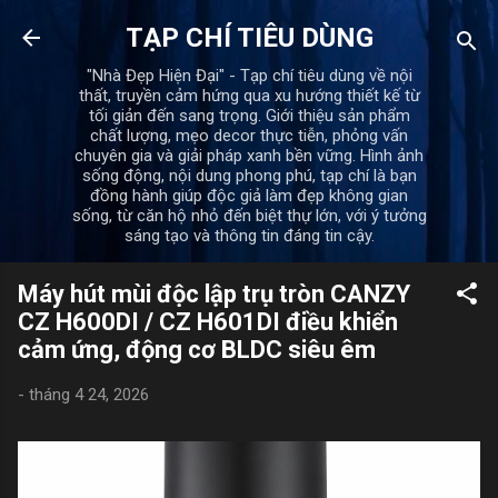
Chuyển đến nội dung chính
TẠP CHÍ TIÊU DÙNG
"Nhà Đẹp Hiện Đại" - Tạp chí tiêu dùng về nội
thất, truyền cảm hứng qua xu hướng thiết kế từ
tối giản đến sang trọng. Giới thiệu sản phẩm
chất lượng, mẹo decor thực tiễn, phỏng vấn
chuyên gia và giải pháp xanh bền vững. Hình ảnh
sống động, nội dung phong phú, tạp chí là bạn
đồng hành giúp độc giả làm đẹp không gian
sống, từ căn hộ nhỏ đến biệt thự lớn, với ý tưởng
sáng tạo và thông tin đáng tin cậy.
Máy hút mùi độc lập trụ tròn CANZY
CZ H600DI / CZ H601DI điều khiển
cảm ứng, động cơ BLDC siêu êm
-
tháng 4 24, 2026