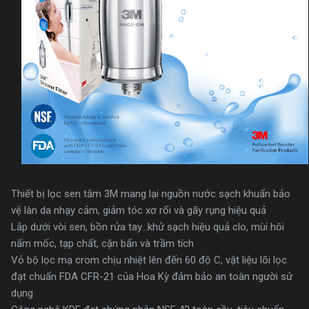
Thiết bị lọc sen tắm 3M mang lại nguồn nước sạch khuẩn bảo
vệ làn da nhạy cảm, giảm tóc xơ rối và gãy rụng hiệu quả
Lắp dưới vòi sen, bồn rửa tay…khử sạch hiệu quả clo, mùi hôi
nấm mốc, tạp chất, cặn bẩn và trầm tích
Vỏ bộ lọc mạ crom chịu nhiệt lên đến 60 độ C, vật liệu lõi lọc
đạt chuẩn FDA CFR-21 của Hoa Kỳ đảm bảo an toàn người sử
dụng